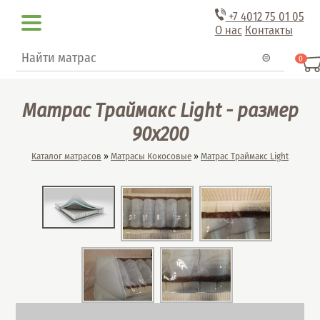
Перейти к основному содержанию
+7 4012
75 01 05
О нас
Контакты
Форма поиска
Поиск
0
Матрас Траймакс Light - размер
90x200
Вы здесь
Каталог матрасов
»
Матрасы Кокосовые
»
Матрас Траймакс Light