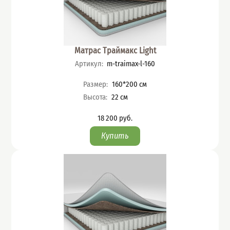
Матрас Траймакс Light
Артикул
:
m-traimax-l-160
Характеристики
Размер
:
160*200
см
Высота
:
22
см
18 200
руб.
Цена