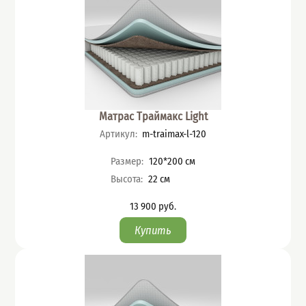
Матрас Траймакс Light
Артикул
:
m-traimax-l-120
Характеристики
Размер
:
120*200
см
Высота
:
22
см
13 900
руб.
Цена