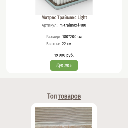
Матрас Траймакс Light
Артикул
:
m-traimax-l-180
Характеристики
Размер
:
180*200
см
Высота
:
22
см
19 900
руб.
Цена
Топ
товаров