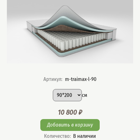
Артикул
:
m-traimax-l-90
Подобрать вариант
Размер
:
см
10 800
₽
Цена
Количество
:
В наличии