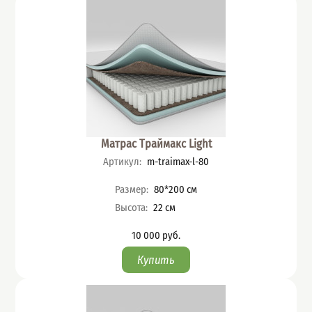
Матрас Траймакс Light
Артикул
:
m-traimax-l-80
Характеристики
Размер
:
80*200
см
Высота
:
22
см
10 000
руб.
Цена