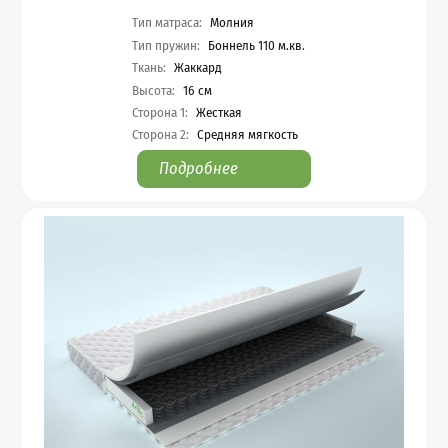
Характеристики
Тип матраса
:
Молния
Тип пружин
:
Боннель 110 м.кв.
Ткань
:
Жаккард
Высота
:
16
см
Сторона 1
:
Жесткая
Сторона 2
:
Средняя мягкость
Подробнее