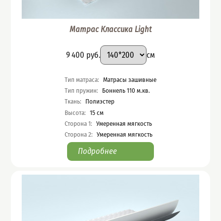
Матрас Классика Light
Подобрать вариант
Размер
:
Цена
9 400
руб.
см
Характеристики
Тип матраса
:
Матрасы зашивные
Тип пружин
:
Боннель 110 м.кв.
Ткань
:
Полиэстер
Высота
:
15
см
Сторона 1
:
Умеренная мягкость
Сторона 2
:
Умеренная мягкость
Подробнее