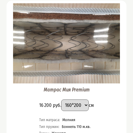
Матрас Мия Premium
Подобрать вариант
Размер
:
Цена
16 200
руб.
см
Характеристики
Тип матраса
:
Молния
Тип пружин
:
Боннель 110 м.кв.