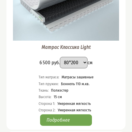
Матрас Классика Light
Подобрать вариант
Размер
:
Цена
6 500
руб.
см
Характеристики
Тип матраса
:
Матрасы зашивные
Тип пружин
:
Боннель 110 м.кв.
Ткань
:
Полиэстер
Высота
:
15
см
Сторона 1
:
Умеренная мягкость
Сторона 2
:
Умеренная мягкость
Подробнее