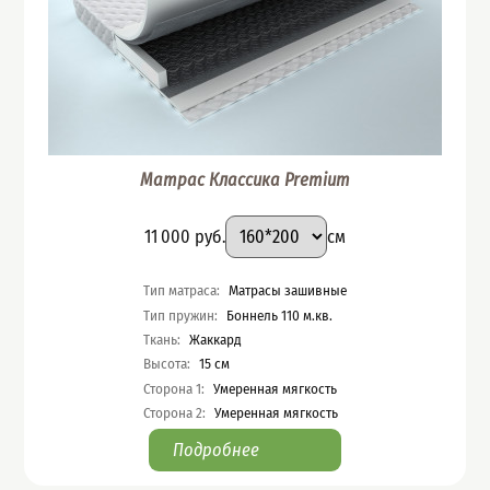
Матрас Классика Premium
Подобрать вариант
Размер
:
Цена
11 000
руб.
см
Характеристики
Тип матраса
:
Матрасы зашивные
Тип пружин
:
Боннель 110 м.кв.
Ткань
:
Жаккард
Высота
:
15
см
Сторона 1
:
Умеренная мягкость
Сторона 2
:
Умеренная мягкость
Подробнее