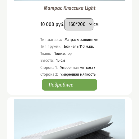
Матрас Классика Light
Подобрать вариант
Размер
:
Цена
10 000
руб.
см
Характеристики
Тип матраса
:
Матрасы зашивные
Тип пружин
:
Боннель 110 м.кв.
Ткань
:
Полиэстер
Высота
:
15
см
Сторона 1
:
Умеренная мягкость
Сторона 2
:
Умеренная мягкость
Подробнее