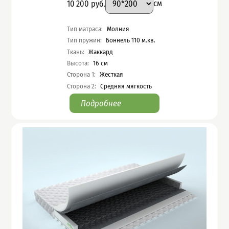
Цена
10 200
руб.
см
Характеристики
Тип матраса
:
Молния
Тип пружин
:
Боннель 110 м.кв.
Ткань
:
Жаккард
Высота
:
16
см
Сторона 1
:
Жесткая
Сторона 2
:
Средняя мягкость
Подробнее