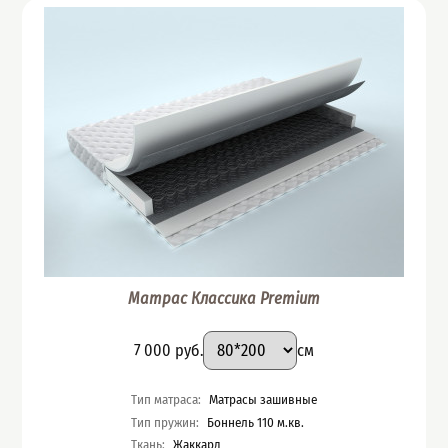
Матрас Классика Premium
Подобрать вариант
Размер
:
Цена
7 000
руб.
см
Характеристики
Тип матраса
:
Матрасы зашивные
Тип пружин
:
Боннель 110 м.кв.
Ткань
:
Жаккард