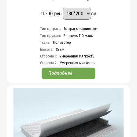
Подобрать вариант
Размер
:
Цена
11 200
руб.
см
Характеристики
Тип матраса
:
Матрасы зашивные
Тип пружин
:
Боннель 110 м.кв.
Ткань
:
Полиэстер
Высота
:
15
см
Сторона 1
:
Умеренная мягкость
Сторона 2
:
Умеренная мягкость
Подробнее