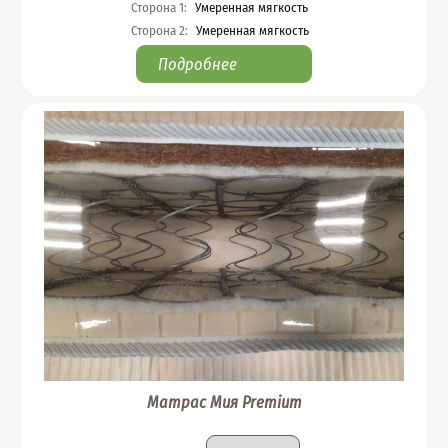
Сторона 1
:
Умеренная мягкость
Сторона 2
:
Умеренная мягкость
Подробнее
Матрас Мия Premium
Подобрать вариант
Размер
: