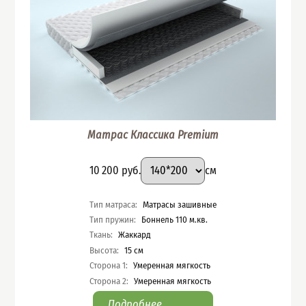
Матрас Классика Premium
Подобрать вариант
Размер
:
Цена
10 200
руб.
см
Характеристики
Тип матраса
:
Матрасы зашивные
Тип пружин
:
Боннель 110 м.кв.
Ткань
:
Жаккард
Высота
:
15
см
Сторона 1
:
Умеренная мягкость
Сторона 2
:
Умеренная мягкость
Подробнее