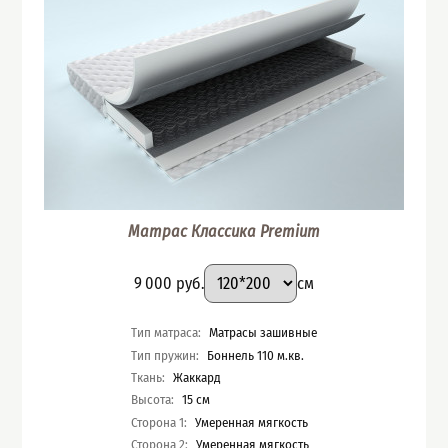
Матрас Классика Premium
Подобрать вариант
Размер
:
Цена
9 000
руб.
см
Характеристики
Тип матраса
:
Матрасы зашивные
Тип пружин
:
Боннель 110 м.кв.
Ткань
:
Жаккард
Высота
:
15
см
Сторона 1
:
Умеренная мягкость
Сторона 2
:
Умеренная мягкость