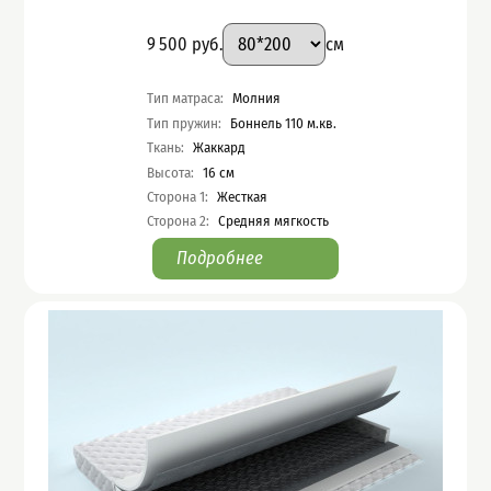
Подобрать вариант
Размер
:
Цена
9 500
руб.
см
Характеристики
Тип матраса
:
Молния
Тип пружин
:
Боннель 110 м.кв.
Ткань
:
Жаккард
Высота
:
16
см
Сторона 1
:
Жесткая
Сторона 2
:
Средняя мягкость
Подробнее