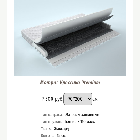
Матрас Классика Premium
Подобрать вариант
Размер
:
Цена
7 500
руб.
см
Характеристики
Тип матраса
:
Матрасы зашивные
Тип пружин
:
Боннель 110 м.кв.
Ткань
:
Жаккард
Высота
:
15
см