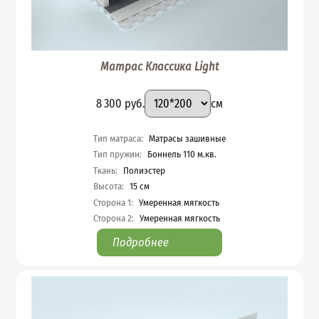
Матрас Классика Light
Подобрать вариант
Размер
:
Цена
8 300
руб.
см
Характеристики
Тип матраса
:
Матрасы зашивные
Тип пружин
:
Боннель 110 м.кв.
Ткань
:
Полиэстер
Высота
:
15
см
Сторона 1
:
Умеренная мягкость
Сторона 2
:
Умеренная мягкость
Подробнее