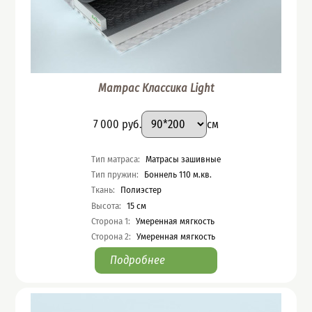
Матрас Классика Light
Подобрать вариант
Размер
:
Цена
7 000
руб.
см
Характеристики
Тип матраса
:
Матрасы зашивные
Тип пружин
:
Боннель 110 м.кв.
Ткань
:
Полиэстер
Высота
:
15
см
Сторона 1
:
Умеренная мягкость
Сторона 2
:
Умеренная мягкость
Подробнее