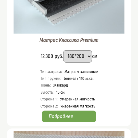
Матрас Классика Premium
Подобрать вариант
Размер
:
Цена
12 300
руб.
см
Характеристики
Тип матраса
:
Матрасы зашивные
Тип пружин
:
Боннель 110 м.кв.
Ткань
:
Жаккард
Высота
:
15
см
Сторона 1
:
Умеренная мягкость
Сторона 2
:
Умеренная мягкость
Подробнее