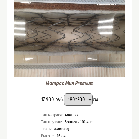
Матрас Мия Premium
Подобрать вариант
Размер
:
Цена
17 900
руб.
см
Характеристики
Тип матраса
:
Молния
Тип пружин
:
Боннель 110 м.кв.
Ткань
:
Жаккард
Высота
:
16
см