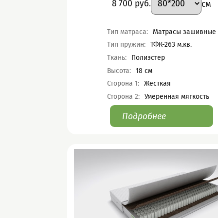
Цена
8 700
руб.
см
Характеристики
Тип матраса
:
Матрасы зашивные
Тип пружин
:
ТФК-263 м.кв.
Ткань
:
Полиэстер
Высота
:
18
см
Сторона 1
:
Жесткая
Сторона 2
:
Умеренная мягкость
Подробнее