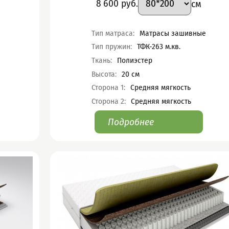
Цена
8 600
руб.
см
Характеристики
Тип матраса
:
Матрасы зашивные
Тип пружин
:
ТФК-263 м.кв.
Ткань
:
Полиэстер
Высота
:
20
см
Сторона 1
:
Средняя мягкость
Сторона 2
:
Средняя мягкость
Подробнее