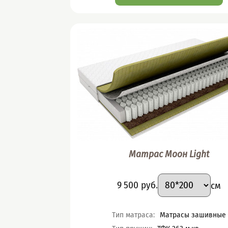
Матрас Моон Light
Подобрать вари
Размер
:
Цена
9 500
руб.
см
Характеристики
Тип матраса
:
Матрасы зашивные