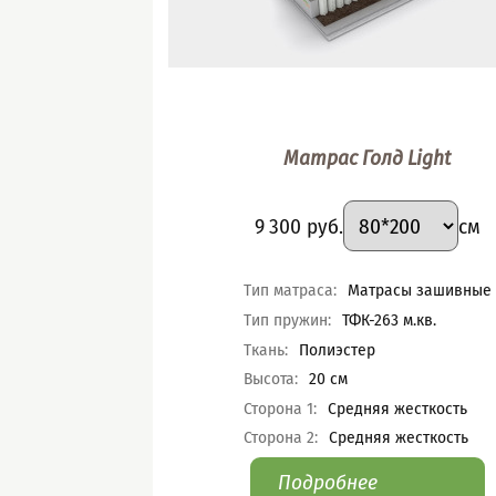
Матрас Голд Light
Подобрать вари
Размер
:
Цена
9 300
руб.
см
Характеристики
Тип матраса
:
Матрасы зашивные
Тип пружин
:
ТФК-263 м.кв.
Ткань
:
Полиэстер
Высота
:
20
см
Сторона 1
:
Средняя жесткость
Сторона 2
:
Средняя жесткость
Подробнее