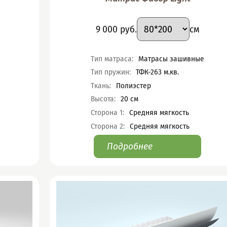
ант
Подобрать вариант
Размер
:
Цена
9 000
руб.
см
Характеристики
Тип матраса
:
Матрасы зашивные
Тип пружин
:
ТФК-263 м.кв.
Ткань
:
Полиэстер
Высота
:
20
см
Сторона 1
:
Средняя мягкость
Сторона 2
:
Средняя мягкость
Подробнее