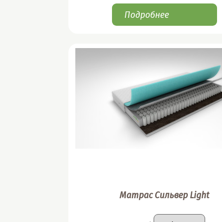
Подробнее
Матрас Сильвер Light
Подобрать вари
Размер
: