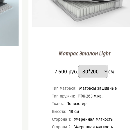
Матрас Эталон Light
ант
Подобрать вариант
Размер
:
Цена
7 600
руб.
см
Характеристики
Тип матраса
:
Матрасы зашивные
Тип пружин
:
ТФК-263 м.кв.
Ткань
:
Полиэстер
Высота
:
18
см
Сторона 1
:
Умеренная мягкость
Сторона 2
:
Умеренная мягкость