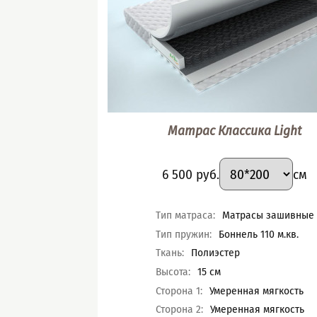
Матрас Классика Light
Подобрать вари
Размер
:
Цена
6 500
руб.
см
Характеристики
Тип матраса
:
Матрасы зашивные
Тип пружин
:
Боннель 110 м.кв.
Ткань
:
Полиэстер
Высота
:
15
см
Сторона 1
:
Умеренная мягкость
Сторона 2
:
Умеренная мягкость