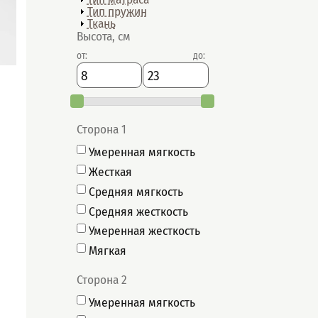
Показать
Тип пружин
Показать
Ткань
Высота, см
от
:
до
:
Сторона 1
Умеренная мягкость
Жесткая
Средняя мягкость
Средняя жесткость
Умеренная жесткость
Мягкая
Сторона 2
Умеренная мягкость