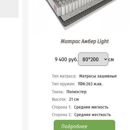
Матрас Амбер Light
ант
Подобрать вариант
Размер
:
Цена
9 400
руб.
см
Характеристики
Тип матраса
:
Матрасы зашивные
Тип пружин
:
ТФК-263 м.кв.
Ткань
:
Полиэстер
Высота
:
21
см
Сторона 1
:
Средняя мягкость
Сторона 2
:
Средняя жесткость
Подробнее