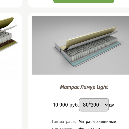
Матрас Ламур Light
ант
Подобрать вариант
Размер
:
Цена
10 000
руб.
см
Характеристики
Тип матраса
:
Матрасы зашивные