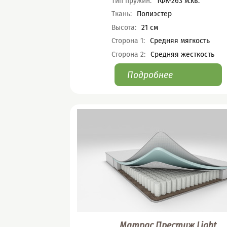
Тип пружин
:
ТФК-263 м.кв.
Ткань
:
Полиэстер
Высота
:
21
см
Сторона 1
:
Средняя мягкость
Сторона 2
:
Средняя жесткость
Подробнее
Матрас Престиж Light