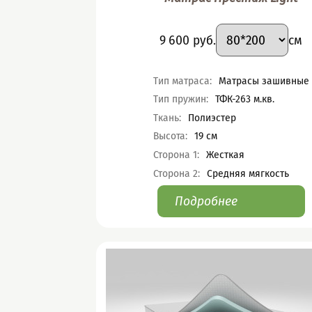
Подобрать вари
Размер
:
Цена
9 600
руб.
см
Характеристики
Тип матраса
:
Матрасы зашивные
Тип пружин
:
ТФК-263 м.кв.
Ткань
:
Полиэстер
Высота
:
19
см
Сторона 1
:
Жесткая
Сторона 2
:
Средняя мягкость
Подробнее