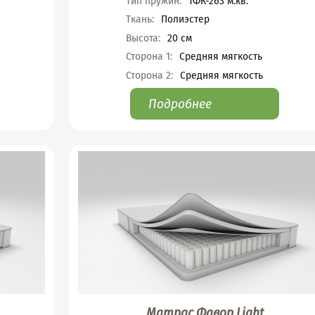
Тип пружин
:
ТФК-263 м.кв.
Ткань
:
Полиэстер
Высота
:
20
см
Сторона 1
:
Средняя мягкость
Сторона 2
:
Средняя мягкость
Подробнее
Матрас Фавор Light