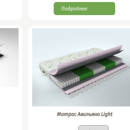
Подробнее
Матрас Авильяна Light
ант
Подобрать вариант
Размер
: