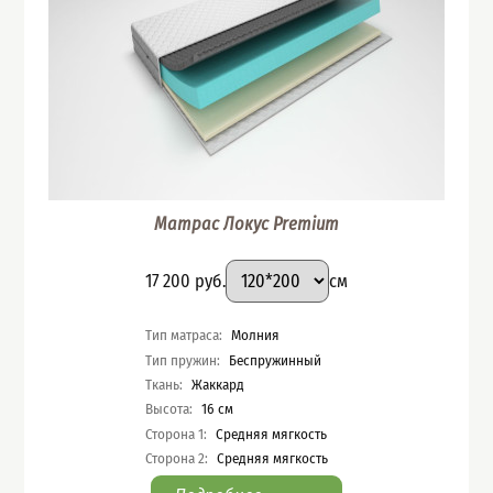
Матрас Локус Premium
Подобрать вариант
Размер
:
Цена
17 200
руб.
см
Характеристики
Тип матраса
:
Молния
Тип пружин
:
Беспружинный
Ткань
:
Жаккард
Высота
:
16
см
Сторона 1
:
Средняя мягкость
Сторона 2
:
Средняя мягкость