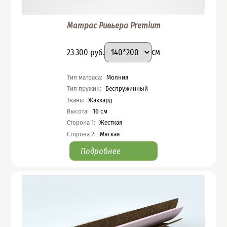
Матрас Ривьера Premium
Подобрать вариант
Размер
:
Цена
23 300
руб.
см
Характеристики
Тип матраса
:
Молния
Тип пружин
:
Беспружинный
Ткань
:
Жаккард
Высота
:
16
см
Сторона 1
:
Жесткая
Сторона 2
:
Мягкая
Подробнее