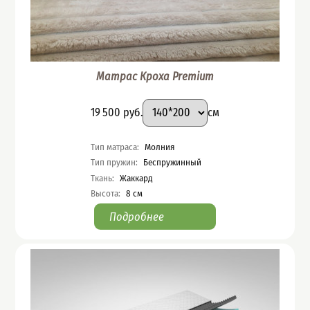
Матрас Кроха Premium
Подобрать вариант
Размер
:
Цена
19 500
руб.
см
Характеристики
Тип матраса
:
Молния
Тип пружин
:
Беспружинный
Ткань
:
Жаккард
Высота
:
8
см
Подробнее