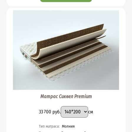
Матрас Сиквел Premium
Подобрать вариант
Размер
:
Цена
33 700
руб.
см
Характеристики
Тип матраса
:
Молния