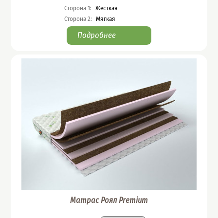
Сторона 1
:
Жесткая
Сторона 2
:
Мягкая
Подробнее
Матрас Роял Premium
Подобрать вариант