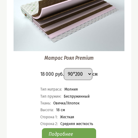
Матрас Роял Premium
Подобрать вариант
Размер
:
Цена
18 000
руб.
см
Характеристики
Тип матраса
:
Молния
Тип пружин
:
Беспружинный
Ткань
:
Овечка/Хлопок
Высота
:
18
см
Сторона 1
:
Жесткая
Сторона 2
:
Средняя жесткость
Подробнее