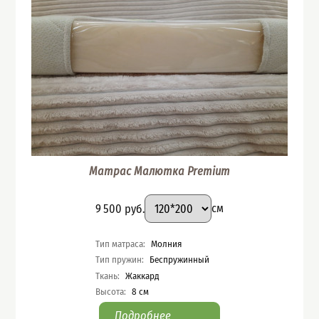
Матрас Малютка Premium
Подобрать вариант
Размер
:
Цена
9 500
руб.
см
Характеристики
Тип матраса
:
Молния
Тип пружин
:
Беспружинный
Ткань
:
Жаккард
Высота
:
8
см
Подробнее