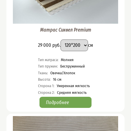
Матрас Сиквел Premium
Подобрать вариант
Размер
:
Цена
29 000
руб.
см
Характеристики
Тип матраса
:
Молния
Тип пружин
:
Беспружинный
Ткань
:
Овечка/Хлопок
Высота
:
16
см
Сторона 1
:
Умеренная мягкость
Сторона 2
:
Средняя мягкость
Подробнее