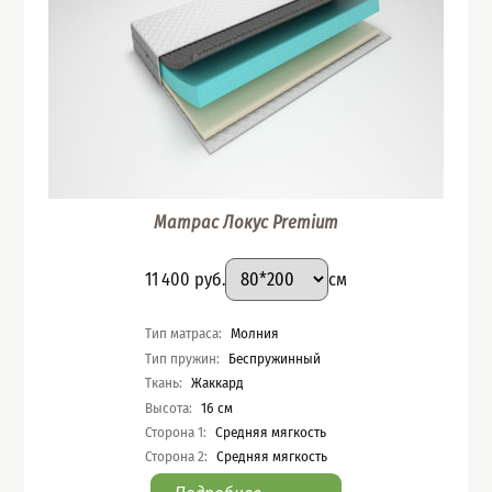
Матрас Локус Premium
Подобрать вариант
Размер
:
Цена
11 400
руб.
см
Характеристики
Тип матраса
:
Молния
Тип пружин
:
Беспружинный
Ткань
:
Жаккард
Высота
:
16
см
Сторона 1
:
Средняя мягкость
Сторона 2
:
Средняя мягкость