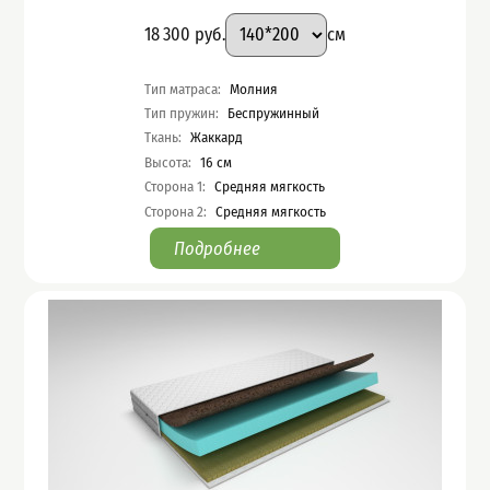
Подобрать вариант
Размер
:
Цена
18 300
руб.
см
Характеристики
Тип матраса
:
Молния
Тип пружин
:
Беспружинный
Ткань
:
Жаккард
Высота
:
16
см
Сторона 1
:
Средняя мягкость
Сторона 2
:
Средняя мягкость
Подробнее