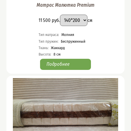
Матрас Малютка Premium
Подобрать вариант
Размер
:
Цена
11 500
руб.
см
Характеристики
Тип матраса
:
Молния
Тип пружин
:
Беспружинный
Ткань
:
Жаккард
Высота
:
8
см
Подробнее