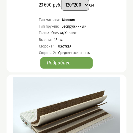
Размер
:
Цена
23 600
руб.
см
Характеристики
Тип матраса
:
Молния
Тип пружин
:
Беспружинный
Ткань
:
Овечка/Хлопок
Высота
:
18
см
Сторона 1
:
Жесткая
Сторона 2
:
Средняя жесткость
Подробнее