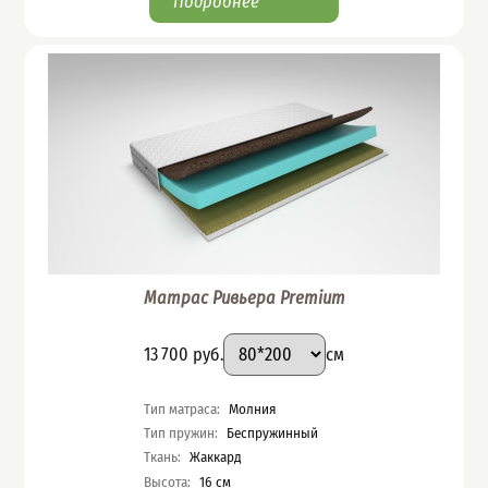
Подробнее
Матрас Ривьера Premium
Подобрать вариант
Размер
:
Цена
13 700
руб.
см
Характеристики
Тип матраса
:
Молния
Тип пружин
:
Беспружинный
Ткань
:
Жаккард
Высота
:
16
см