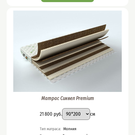
Матрас Сиквел Premium
Подобрать вариант
Размер
:
Цена
21 800
руб.
см
Характеристики
Тип матраса
:
Молния