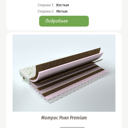
Сторона 1
:
Жесткая
Сторона 2
:
Мягкая
Подробнее
Матрас Роял Premium
Подобрать вариант