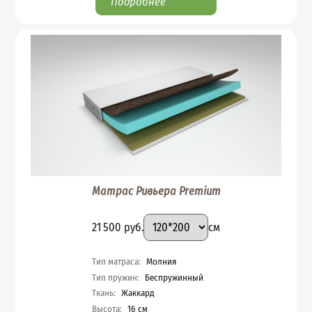
Подробнее
Матрас Ривьера Premium
Подобрать вариант
Размер
:
Цена
21 500
руб.
см
Характеристики
Тип матраса
:
Молния
Тип пружин
:
Беспружинный
Ткань
:
Жаккард
Высота
:
16
см