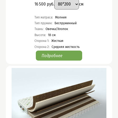
Размер
:
Цена
16 500
руб.
см
Характеристики
Тип матраса
:
Молния
Тип пружин
:
Беспружинный
Ткань
:
Овечка/Хлопок
Высота
:
18
см
Сторона 1
:
Жесткая
Сторона 2
:
Средняя жесткость
Подробнее