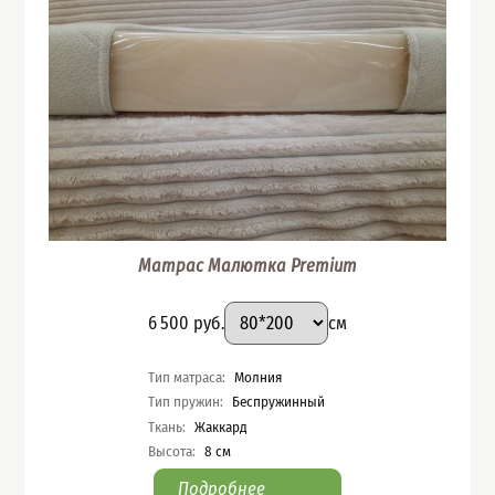
Матрас Малютка Premium
Подобрать вариант
Размер
:
Цена
6 500
руб.
см
Характеристики
Тип матраса
:
Молния
Тип пружин
:
Беспружинный
Ткань
:
Жаккард
Высота
:
8
см
Подробнее