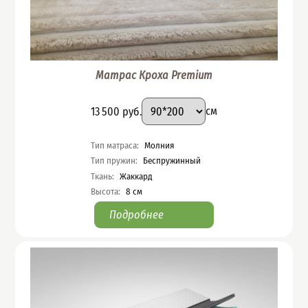
Матрас Кроха Premium
Подобрать вариант
Размер
:
Цена
13 500
руб.
см
Характеристики
Тип матраса
:
Молния
Тип пружин
:
Беспружинный
Ткань
:
Жаккард
Высота
:
8
см
Подробнее