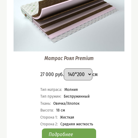
Матрас Роял Premium
Подобрать вариант
Размер
:
Цена
27 000
руб.
см
Характеристики
Тип матраса
:
Молния
Тип пружин
:
Беспружинный
Ткань
:
Овечка/Хлопок
Высота
:
18
см
Сторона 1
:
Жесткая
Сторона 2
:
Средняя жесткость
Подробнее