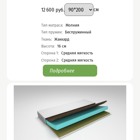
Подобрать вариант
Размер
:
Цена
12 600
руб.
см
Характеристики
Тип матраса
:
Молния
Тип пружин
:
Беспружинный
Ткань
:
Жаккард
Высота
:
16
см
Сторона 1
:
Средняя мягкость
Сторона 2
:
Средняя мягкость
Подробнее