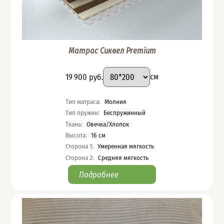
Матрас Сиквел Premium
Подобрать вариант
Размер
:
Цена
19 900
руб.
см
Характеристики
Тип матраса
:
Молния
Тип пружин
:
Беспружинный
Ткань
:
Овечка/Хлопок
Высота
:
16
см
Сторона 1
:
Умеренная мягкость
Сторона 2
:
Средняя мягкость
Подробнее