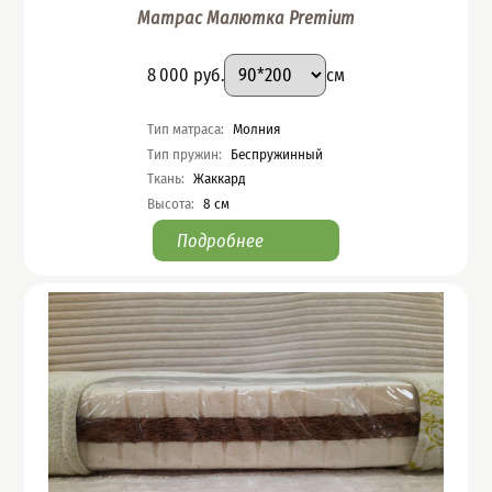
Матрас Малютка Premium
Подобрать вариант
Размер
:
Цена
8 000
руб.
см
Характеристики
Тип матраса
:
Молния
Тип пружин
:
Беспружинный
Ткань
:
Жаккард
Высота
:
8
см
Подробнее