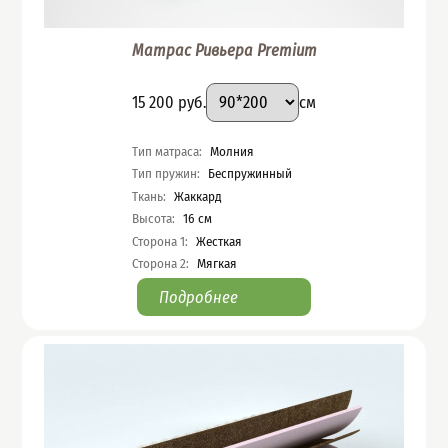
Матрас Ривьера Premium
Подобрать вариант
Размер
:
Цена
15 200
руб.
см
Характеристики
Тип матраса
:
Молния
Тип пружин
:
Беспружинный
Ткань
:
Жаккард
Высота
:
16
см
Сторона 1
:
Жесткая
Сторона 2
:
Мягкая
Подробнее