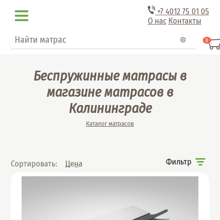
Перейти к основному содержанию
+7 4012
75 01 05
О нас
Контакты
Форма поиска
Поиск
0
Беспружинные матрасы в
магазине матрасов в
Калининграде
Вы здесь
Каталог матрасов
Фильтр
Сортировать:
Цена