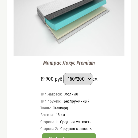
Матрас Локус Premium
Подобрать вариант
Размер
:
Цена
19 900
руб.
см
Характеристики
Тип матраса
:
Молния
Тип пружин
:
Беспружинный
Ткань
:
Жаккард
Высота
:
16
см
Сторона 1
:
Средняя мягкость
Сторона 2
:
Средняя мягкость