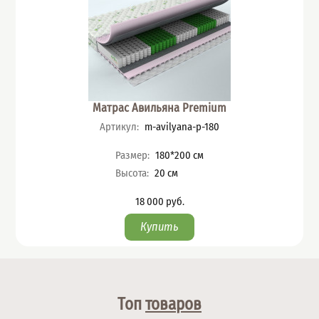
Матрас Авильяна Premium
Артикул
:
m-avilyana-p-180
Характеристики
Размер
:
180*200
см
Высота
:
20
см
18 000
руб.
Цена
Топ
товаров