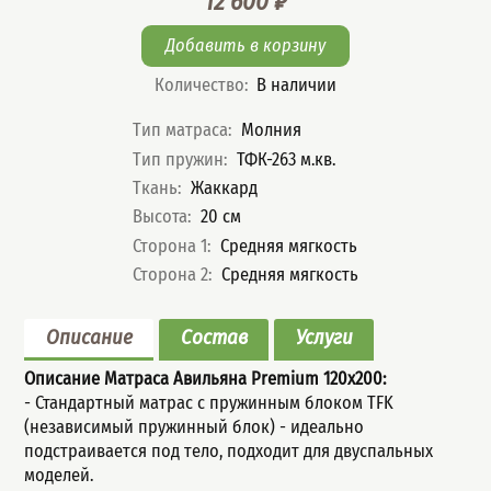
12 600
₽
Цена
Количество
:
В наличии
Характеристики
Тип матраса
:
Молния
Тип пружин
:
ТФК-263 м.кв.
Ткань
:
Жаккард
Высота
:
20
см
Сторона 1
:
Средняя мягкость
Сторона 2
:
Средняя мягкость
Описание
Состав
Услуги
Описание Матраса Авильяна Premium
120x200:
- Стандартный мaтрас с пружинным блoком TFK
(незaвисимый пpужинный блок) - идеально
подстраивается под тело, подходит для двуспальных
моделей.