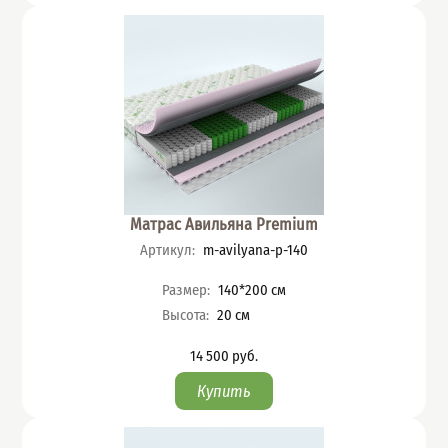
Матрас Авильяна Premium
Артикул
:
m-avilyana-p-140
Характеристики
Размер
:
140*200
см
Высота
:
20
см
14 500
руб.
Цена