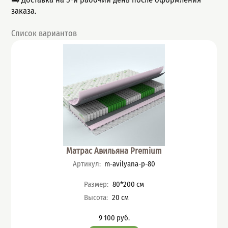
заказа.
Список вариантов
Матрас Авильяна Premium
Артикул
:
m-avilyana-p-80
Характеристики
Размер
:
80*200
см
Высота
:
20
см
9 100
руб.
Цена