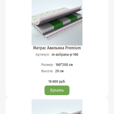
Матрас Авильяна Premium
Артикул
:
m-avilyana-p-160
Характеристики
Размер
:
160*200
см
Высота
:
20
см
16 600
руб.
Цена