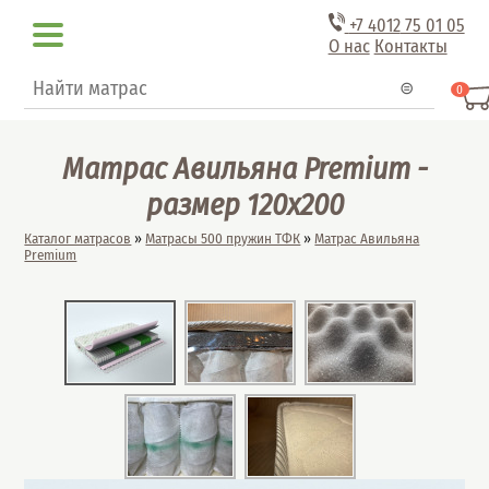
Перейти к основному содержанию
+7 4012
75 01 05
О нас
Контакты
Форма поиска
Поиск
0
Матрас Авильяна Premium -
размер 120x200
Вы здесь
Каталог матрасов
»
Матрасы 500 пружин ТФК
»
Матрас Авильяна
Premium