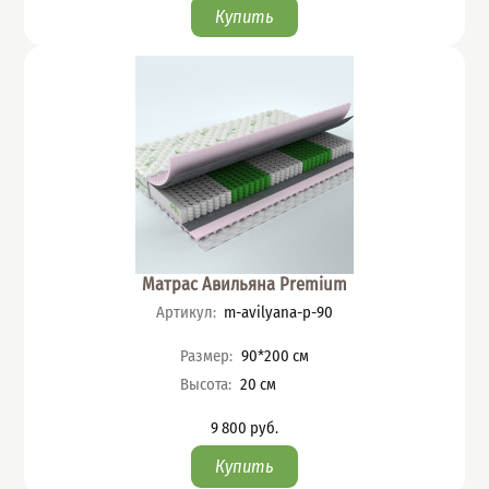
Матрас Авильяна Premium
Артикул
:
m-avilyana-p-90
Характеристики
Размер
:
90*200
см
Высота
:
20
см
9 800
руб.
Цена