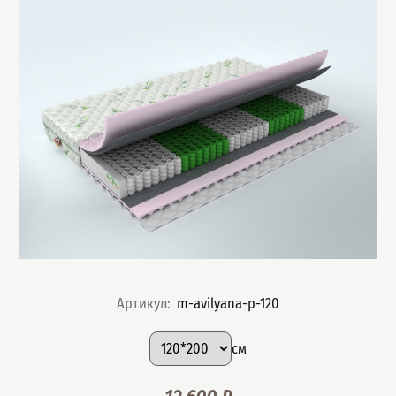
Артикул
:
m-avilyana-p-120
Подобрать вариант
Размер
:
см