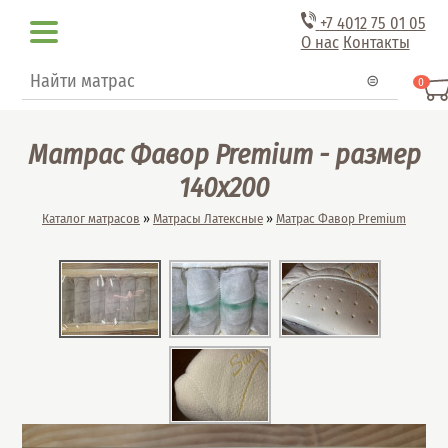
Перейти к основному содержанию
+7 4012
75 01 05
О нас
Контакты
Форма поиска
Поиск
0
Матрас Фавор Premium - размер
140x200
Вы здесь
Каталог матрасов
»
Матрасы Латексные
»
Матрас Фавор Premium