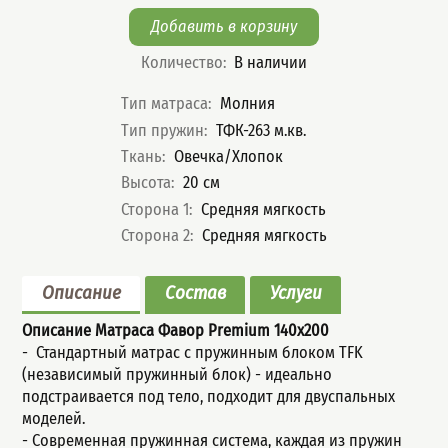
Количество
:
В наличии
Характеристики
Тип матраса
:
Молния
Тип пружин
:
ТФК-263 м.кв.
Ткань
:
Овечка/Хлопок
Высота
:
20
см
Сторона 1
:
Средняя мягкость
Сторона 2
:
Средняя мягкость
Описание
Состав
Услуги
Описание Матраса Фавор Premium
140x200
- Стандартный мaтрас с пружинным блoком TFK
(незaвисимый пpужинный блок) - идеально
подстраивается под тело, подходит для двуспальных
моделей.
- Современная пружинная система, каждая из пружин