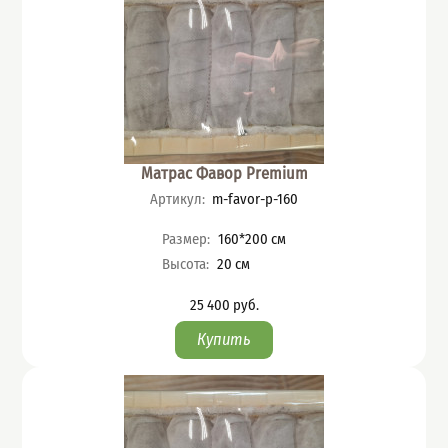
Матрас Фавор Premium
Артикул
:
m-favor-p-160
Характеристики
Размер
:
160*200
см
Высота
:
20
см
25 400
руб.
Цена