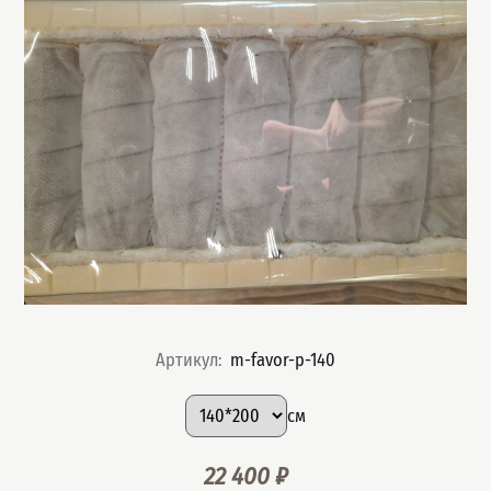
Артикул
:
m-favor-p-140
Подобрать вариант
Размер
:
см
22 400
₽
Цена