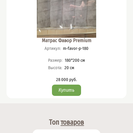
Матрас Фавор Premium
Артикул
:
m-favor-p-180
Характеристики
Размер
:
180*200
см
Высота
:
20
см
28 000
руб.
Цена
Топ
товаров