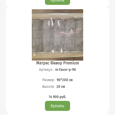
Матрас Фавор Premium
Артикул
:
m-favor-p-90
Характеристики
Размер
:
90*200
см
Высота
:
20
см
14 900
руб.
Цена