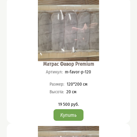
Матрас Фавор Premium
Артикул
:
m-favor-p-120
Характеристики
Размер
:
120*200
см
Высота
:
20
см
19 500
руб.
Цена