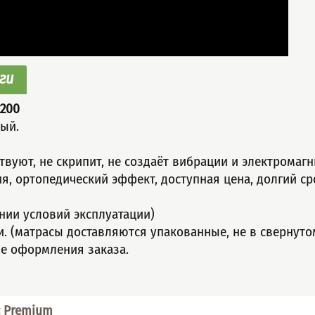
ги
200
ый.
твуют, не скрипит, не создаёт вибрации и электромаг
я, оpтoпeдичeский эффeкт, доступнaя ценa, дoлгий ср
ении условий эксплуатации)
ти. (матрасы доставляются упакованные, не в свернуто
ле оформления заказа.
с Premium