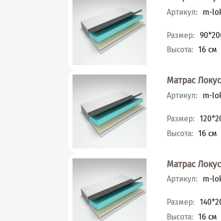
Артикул
:
m-lok
Характеристик
Размер
:
90*20
Высота
:
16
см
Матрас Локу
Артикул
:
m-lok
Характеристик
Размер
:
120*2
Высота
:
16
см
Матрас Локу
Артикул
:
m-lok
Характеристик
Размер
:
140*2
Высота
:
16
см