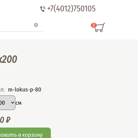
+7(4012)750105
0
x200
ул
:
m-lokus-p-80
рать вариант
р
:
см
00
₽