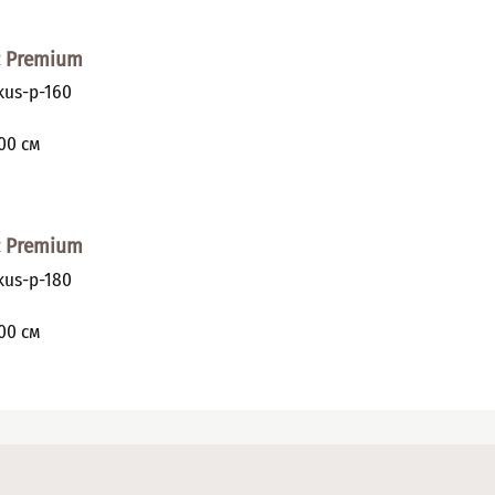
с Premium
us-p-160
и
00
см
с Premium
us-p-180
и
00
см