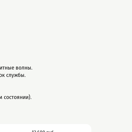
нитные волны.
ок службы.
м состоянии).