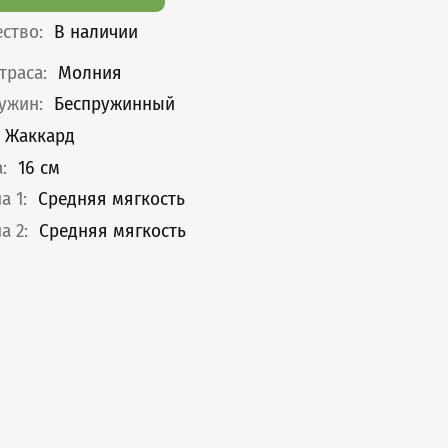
ество
:
В наличии
теристики
траса
:
Молния
ружин
:
Беспружинный
Жаккард
а
:
16
см
а 1
:
Средняя мягкость
а 2
:
Средняя мягкость