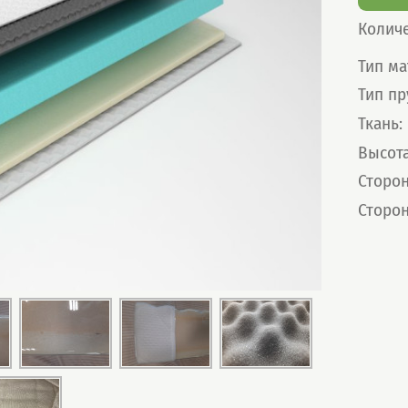
Колич
Харак
Тип ма
Тип п
Ткань
:
Высот
Сторон
Сторон