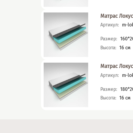
Матрас Локу
Артикул
:
m-lok
Характеристик
Размер
:
160*2
Высота
:
16
см
Матрас Локу
Артикул
:
m-lok
Характеристик
Размер
:
180*2
Высота
:
16
см