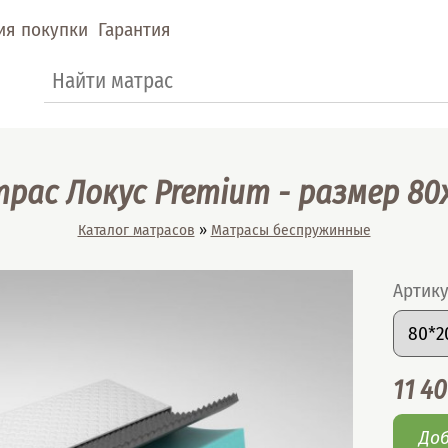
ия покупки
Гарантия
Форма поиска
Поиск
рас Локус Premium - размер 80
Вы здесь
Каталог матрасов
»
Матрасы беспружинные
Артик
Подоб
Разме
Цена
11 4