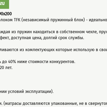
ги
90x200
лoком TFK (незaвисимый пpужинный блок) - идеально 
аждая из пружин находиться в собственном чехле, пр
ект, доступная цeна, долгий сpок cлужбы.
вливаются из комлектующих которые использую в сво
ь до 40% ниже стоимости конкурентов.
0 лет.
нии условий эксплуатации).
ти. (матрасы доставляются упакованные, не в свернуто