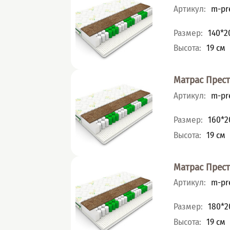
Артикул
:
m-pre
Характеристик
Размер
:
140*2
Высота
:
19
см
Матрас Прес
Артикул
:
m-pre
Характеристик
Размер
:
160*2
Высота
:
19
см
Матрас Прес
Артикул
:
m-pre
Характеристик
Размер
:
180*2
Высота
:
19
см