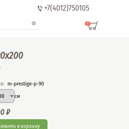
+7(4012)750105
0
0x200
m
ул
:
m-prestige-p-90
рать вариант
р
:
см
00
₽