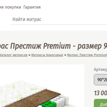
ия покупки
Гарантия
Форма поиска
Поиск
ас Престиж Premium - размер 9
Вы здесь
Каталог матрасов
»
Матрасы Кокосовые
»
Матрас Престиж Premiu
Артик
Подоб
Разме
Цена
13 0