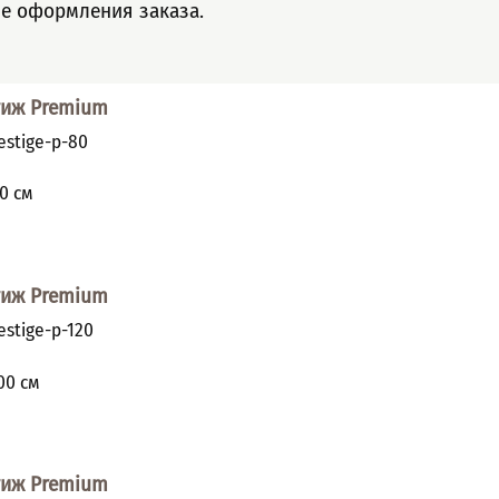
ле оформления заказа.
тиж Premium
stige-p-80
и
0
см
тиж Premium
stige-p-120
и
00
см
тиж Premium