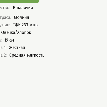
ество
:
В наличии
теристики
траса
:
Молния
ружин
:
ТФК-263 м.кв.
Овечка/Хлопок
а
:
19
см
а 1
:
Жесткая
а 2
:
Средняя мягкость