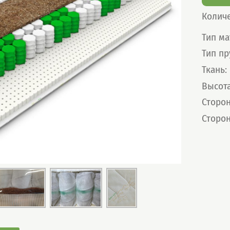
Колич
Харак
Тип ма
Тип п
Ткань
:
Высот
Сторон
Сторон