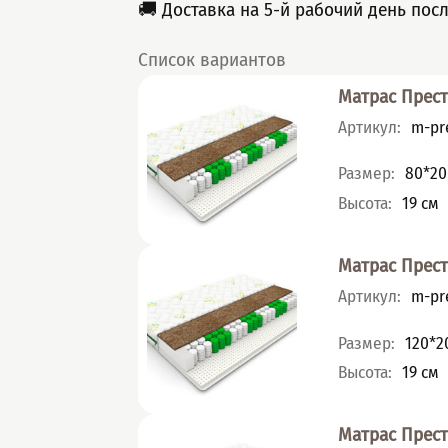
🚚 Доставка на 5-й рабочий день пос
Список вариантов
Матрас Прес
Артикул
:
m-pre
Характеристик
Размер
:
80*20
Высота
:
19
см
Матрас Прес
Артикул
:
m-pre
Характеристик
Размер
:
120*2
Высота
:
19
см
Матрас Прес