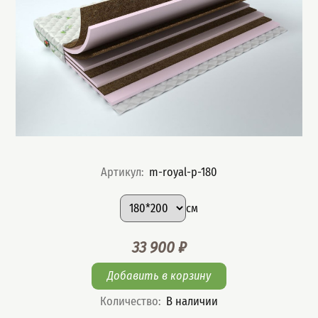
Артикул
:
m-royal-p-180
Подобрать вариант
Размер
:
см
33 900
₽
Цена
Количество
:
В наличии