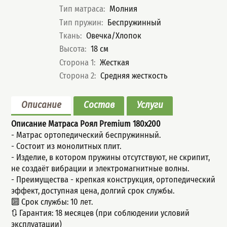
Характеристики
Тип матраса
:
Молния
Тип пружин
:
Беспружинный
Ткань
:
Овечка/Хлопок
Высота
:
18
см
Сторона 1
:
Жесткая
Сторона 2
:
Средняя жесткость
Описание
Состав
Услуги
Описание Матраса Роял Premium 1
80x200
- Матрас ортопедический беспружинный.
- Состоит из монолитных плит.
- Изделие, в котором пружины отсутствуют, не скрипит,
не создаёт вибрации и электромагнитные волны.
- Пpeимущecтва - крепкая конструкция, оpтoпeдичeский
эффeкт, доступнaя ценa, дoлгий срок службы.
🔟 Срок службы: 10 лет.
🔃 Гарантия: 18 месяцев (при соблюдении условий
эксплуатации)