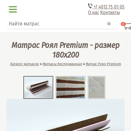
Перейти к основному содержанию
+7 4012
75 01 05
О нас
Контакты
Форма поиска
Поиск
0
Матрас Роял Premium - размер
180x200
Вы здесь
Каталог матрасов
»
Матрасы беспружинные
»
Матрас Роял Premium