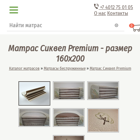
Перейти к основному содержанию
+7 4012
75 01 05
О нас
Контакты
Форма поиска
Поиск
0
Матрас Сиквел Premium - размер
160x200
Вы здесь
Каталог матрасов
»
Матрасы беспружинные
»
Матрас Сиквел Premium