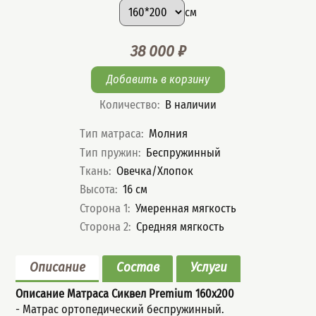
Размер
:
см
38 000
₽
Цена
Количество
:
В наличии
Характеристики
Тип матраса
:
Молния
Тип пружин
:
Беспружинный
Ткань
:
Овечка/Хлопок
Высота
:
16
см
Сторона 1
:
Умеренная мягкость
Сторона 2
:
Средняя мягкость
Описание
Состав
Услуги
Описание Матраса Сиквел Premium
160x200
- Матрас ортопедический беспружинный.