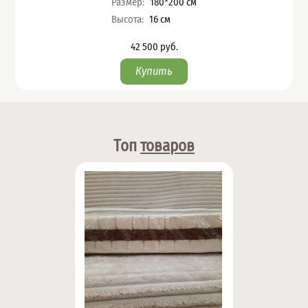
Размер
:
180*200
см
Высота
:
16
см
42 500
руб.
Цена
Топ
товаров