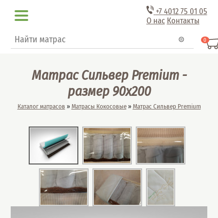
Перейти к основному содержанию
+7 4012
75 01 05
О нас
Контакты
Форма поиска
Поиск
0
Матрас Сильвер Premium -
размер 90x200
Вы здесь
Каталог матрасов
»
Матрасы Кокосовые
»
Матрас Сильвер Premium