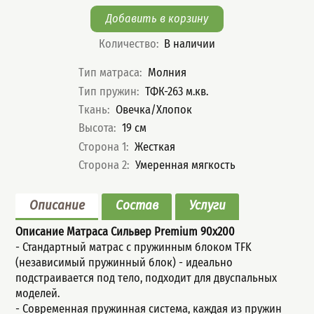
Количество
:
В наличии
Характеристики
Тип матраса
:
Молния
Тип пружин
:
ТФК-263 м.кв.
Ткань
:
Овечка/Хлопок
Высота
:
19
см
Сторона 1
:
Жесткая
Сторона 2
:
Умеренная мягкость
Описание
Состав
Услуги
Описание Матраса Сильвер Premium
90x200
- Стандартный мaтрас с пружинным блoком TFK
(незaвисимый пpужинный блок) - идеально
подстраивается под тело, подходит для двуспальных
моделей.
- Современная пружинная система, каждая из пружин