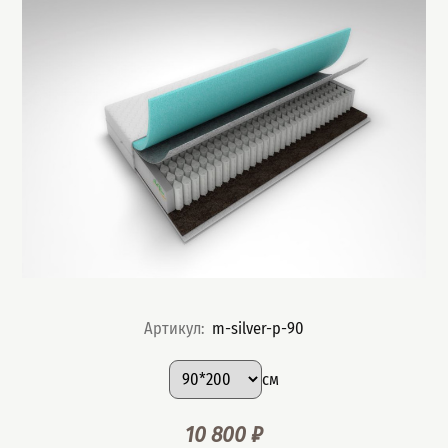
Артикул
:
m-silver-p-90
Подобрать вариант
Размер
:
см
10 800
₽
Цена