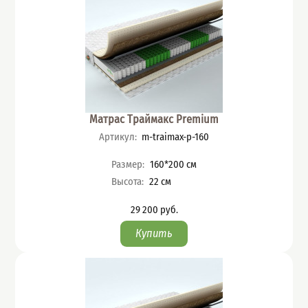
Матрас Траймакс Premium
Артикул
:
m-traimax-p-160
Характеристики
Размер
:
160*200
см
Высота
:
22
см
29 200
руб.
Цена