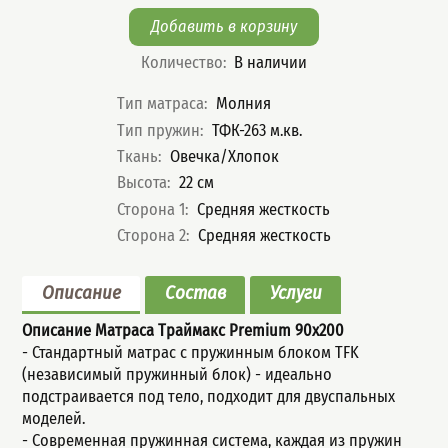
Количество
:
В наличии
Характеристики
Тип матраса
:
Молния
Тип пружин
:
ТФК-263 м.кв.
Ткань
:
Овечка/Хлопок
Высота
:
22
см
Сторона 1
:
Средняя жесткость
Сторона 2
:
Средняя жесткость
Описание
Состав
Услуги
Описание Матраса Траймакс Premium
90x200
- Стандартный мaтрас с пружинным блoком TFK
(незaвисимый пpужинный блок) - идеально
подстраивается под тело, подходит для двуспальных
моделей.
- Современная пружинная система, каждая из пружин