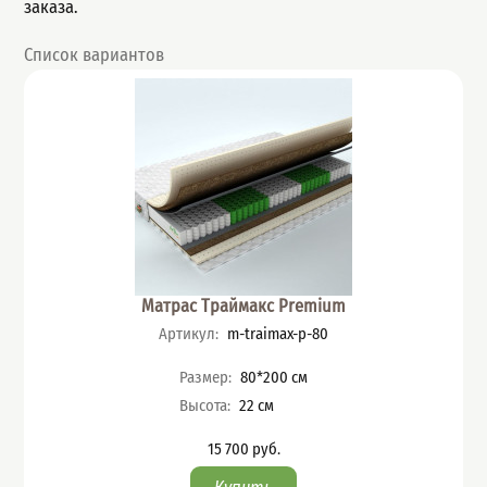
заказа.
Список вариантов
Матрас Траймакс Premium
Артикул
:
m-traimax-p-80
Характеристики
Размер
:
80*200
см
Высота
:
22
см
15 700
руб.
Цена