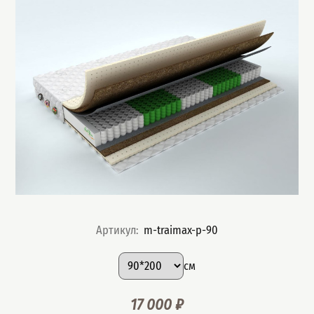
Артикул
:
m-traimax-p-90
Подобрать вариант
Размер
:
см
17 000
₽
Цена