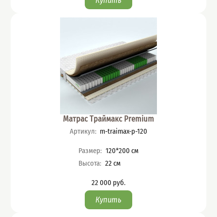
Матрас Траймакс Premium
Артикул
:
m-traimax-p-120
Характеристики
Размер
:
120*200
см
Высота
:
22
см
22 000
руб.
Цена