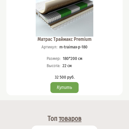
Матрас Траймакс Premium
Артикул
:
m-traimax-p-180
Характеристики
Размер
:
180*200
см
Высота
:
22
см
32 500
руб.
Цена
Топ
товаров