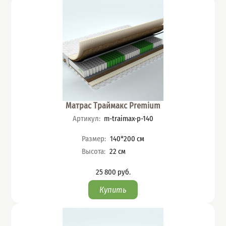
Матрас Траймакс Premium
Артикул
:
m-traimax-p-140
Характеристики
Размер
:
140*200
см
Высота
:
22
см
25 800
руб.
Цена