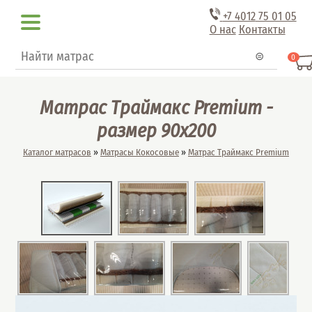
Перейти к основному содержанию
+7 4012
75 01 05
О нас
Контакты
Форма поиска
Поиск
0
Матрас Траймакс Premium -
размер 90x200
Вы здесь
Каталог матрасов
»
Матрасы Кокосовые
»
Матрас Траймакс Premium