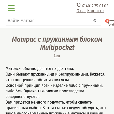
Перейти к основному содержанию
+7 4012
75 01 05
О нас
Контакты
Форма поиска
Поиск
0
Матрас с пружинным блоком
Multipocket
Вы здесь
Блог
Матрасы обычно делятся на два типа.
Одни бывают пружинными и беспружинными. Кажется,
что конструкция обоих из них ясна.
Основной принцип ясен - изделие либо с пружинами,
либо без. Однако технологии производства
совершенствуются.
Вам придется немного подумать, чтобы сделать
правильный выбор. В этой статье следует обсудить, что
такое многокарманные пружинные матрасы и какими