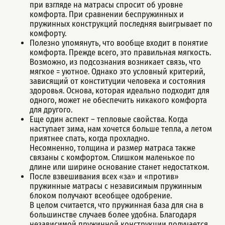
при взгляде на матрасы спросит об уровне
комфорта. При сравнении беспружинных и
пружинных конструкций последняя выигрывает по
комфорту.
Полезно упомянуть, что вообще входит в понятие
комфорта. Прежде всего, это правильная мягкость.
Возможно, из подсознания возникает связь, что
мягкое = уютное. Однако это условный критерий,
зависящий от конституции человека и состояния
здоровья. Основа, которая идеально подходит для
одного, может не обеспечить никакого комфорта
для другого.
Еще один аспект – тепловые свойства. Когда
наступает зима, нам хочется больше тепла, а летом
приятнее спать, когда прохладно.
Несомненно, толщина и размер матраса также
связаны с комфортом. Слишком маленькое по
длине или ширине основание станет недостатком.
После взвешивания всех «за» и «против»
пружинные матрасы с независимым пружинным
блоком получают всеобщее одобрение.
В целом считается, что пружинная база для сна в
большинстве случаев более удобна. Благодаря
независимой пружинной конструкции получается