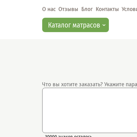
Перейти к основному содержанию
Choose file
О нас
Отзывы
Блог
Контакты
Услов
Каталог матрасов
Что вы хотите заказать? Укажите па
30000 знаков осталось