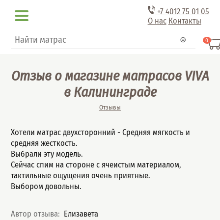
Перейти к основному содержанию
+7 4012
75 01 05
О нас
Контакты
Форма поиска
Поиск
0
Отзыв о магазине матрасов VIVA
в Калининграде
Вы здесь
Отзывы
Хотели матрас двухсторонний - Средняя мягкость и
средняя жесткость.
Выбрали эту модель.
Сейчас спим на стороне с ячеистым материалом,
тактильные ощущения очень приятные.
Выбором довольны.
Автор отзыва:
Елизавета