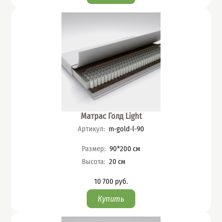
Матрас Голд Light
Артикул
:
m-gold-l-90
Характеристики
Размер
:
90*200
см
Высота
:
20
см
10 700
руб.
Цена