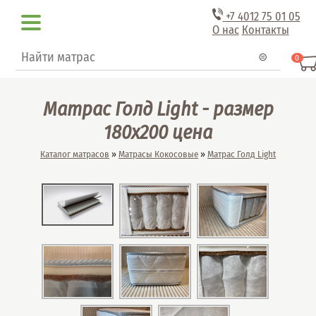
Перейти к основному содержанию
+7 4012
75 01 05
О нас
Контакты
Форма поиска
Поиск
0
Матрас Голд Light - размер
180x200 цена
Вы здесь
Каталог матрасов
»
Матрасы Кокосовые
»
Матрас Голд Light