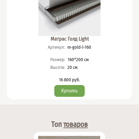
Матрас Голд Light
Артикул
:
m-gold-l-160
Характеристики
Размер
:
160*200
см
Высота
:
20
см
16 800
руб.
Цена
Топ
товаров