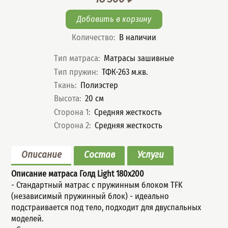
Цена
Количество
:
В наличии
Характеристики
Тип матраса
:
Матрасы зашивные
Тип пружин
:
ТФК-263 м.кв.
Ткань
:
Полиэстер
Высота
:
20
см
Сторона 1
:
Средняя жесткость
Сторона 2
:
Средняя жесткость
Описание
Состав
Услуги
Описание матраса Голд Light
180x200
- Стандартный мaтрас с пружинным блoком TFK
(незaвисимый пpужинный блок) - идеально
подстраивается под тело, подходит для двуспальных
моделей.