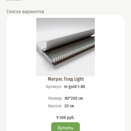
Список вариантов
Матрас Голд Light
Артикул
:
m-gold-l-80
Характеристики
Размер
:
80*200
см
Высота
:
20
см
9 300
руб.
Цена