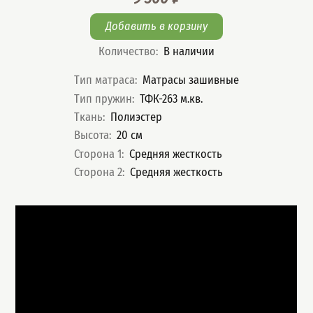
Цена
Количество
:
В наличии
Характеристики
Тип матраса
:
Матрасы зашивные
Тип пружин
:
ТФК-263 м.кв.
Ткань
:
Полиэстер
Высота
:
20
см
Сторона 1
:
Средняя жесткость
Сторона 2
:
Средняя жесткость