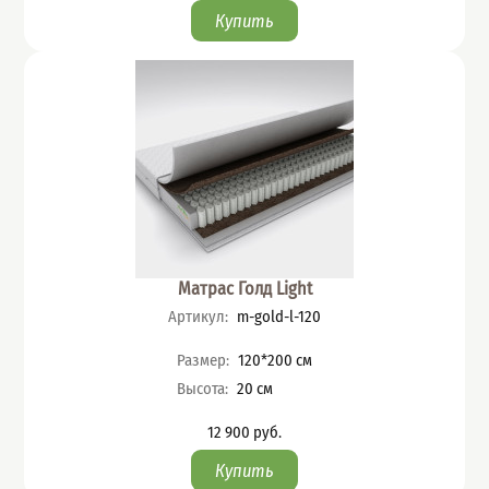
Матрас Голд Light
Артикул
:
m-gold-l-120
Характеристики
Размер
:
120*200
см
Высота
:
20
см
12 900
руб.
Цена