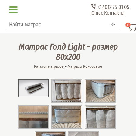
Перейти к основному содержанию
+7 4012
75 01 05
О нас
Контакты
Форма поиска
Поиск
0
Матрас Голд Light - размер
80x200
Вы здесь
Каталог матрасов
»
Матрасы Кокосовые