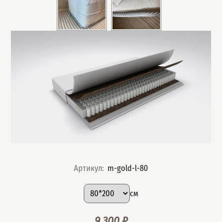
Артикул
:
m-gold-l-80
Подобрать вариант
Размер
:
см
9 300
₽