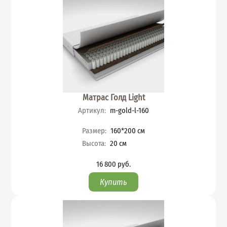
Матрас Голд Light
Артикул
:
m-gold-l-160
Характеристики
Размер
:
160*200
см
Высота
:
20
см
16 800
руб.
Цена