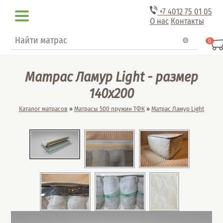
Перейти к основному содержанию
+7 4012
75 01 05
О нас
Контакты
Форма поиска
Поиск
0
Матрас Ламур Light - размер
140x200
Вы здесь
Каталог матрасов
»
Матрасы 500 пружин ТФК
»
Матрас Ламур Light