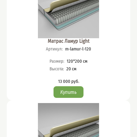
Матрас Ламур Light
Артикул
:
m-lamur-l-120
Характеристики
Размер
:
120*200
см
Высота
:
20
см
13 000
руб.
Цена