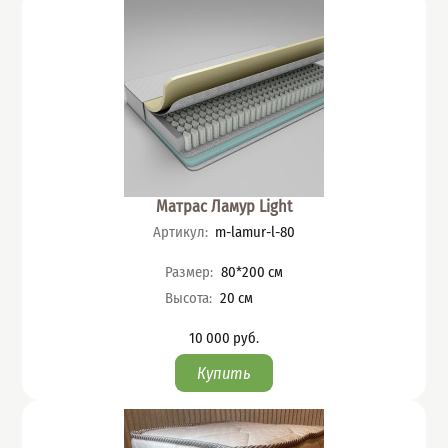
Матрас Ламур Light
Артикул
:
m-lamur-l-80
Характеристики
Размер
:
80*200
см
Высота
:
20
см
10 000
руб.
Цена