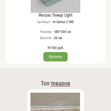
Матрас Ламур Light
Артикул
:
m-lamur-l-180
Характеристики
Размер
:
180*200
см
Высота
:
20
см
19 700
руб.
Цена
Топ
товаров