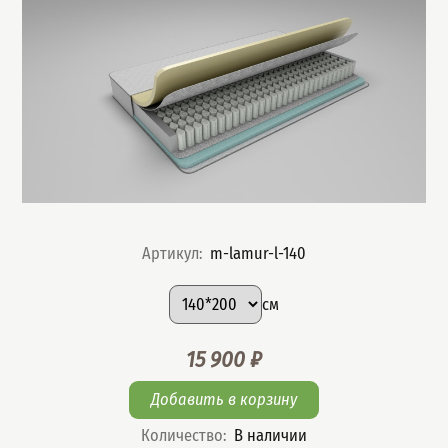
Артикул
:
m-lamur-l-140
Подобрать вариант
Размер
:
см
15 900
₽
Цена
Количество
:
В наличии