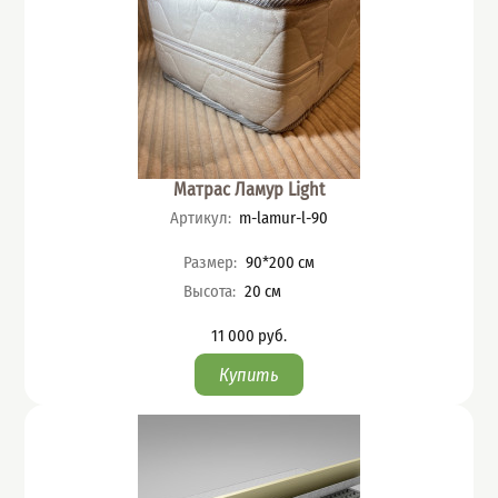
Матрас Ламур Light
Артикул
:
m-lamur-l-90
Характеристики
Размер
:
90*200
см
Высота
:
20
см
11 000
руб.
Цена