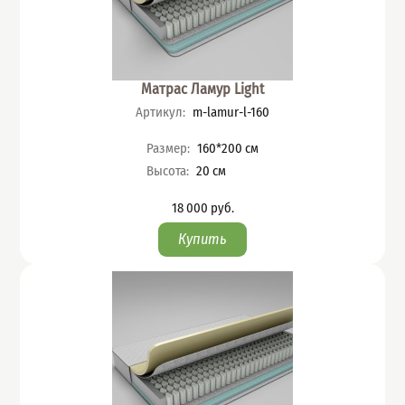
Матрас Ламур Light
Артикул
:
m-lamur-l-160
Характеристики
Размер
:
160*200
см
Высота
:
20
см
18 000
руб.
Цена