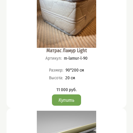
Матрас Ламур Light
Артикул
:
m-lamur-l-90
Характеристики
Размер
:
90*200
см
Высота
:
20
см
11 000
руб.
Цена