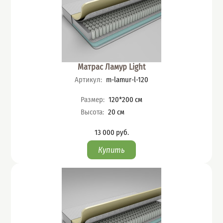
Матрас Ламур Light
Артикул
:
m-lamur-l-120
Характеристики
Размер
:
120*200
см
Высота
:
20
см
13 000
руб.
Цена