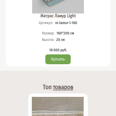
Матрас Ламур Light
Артикул
:
m-lamur-l-160
Характеристики
Размер
:
160*200
см
Высота
:
20
см
18 000
руб.
Цена
Топ
товаров