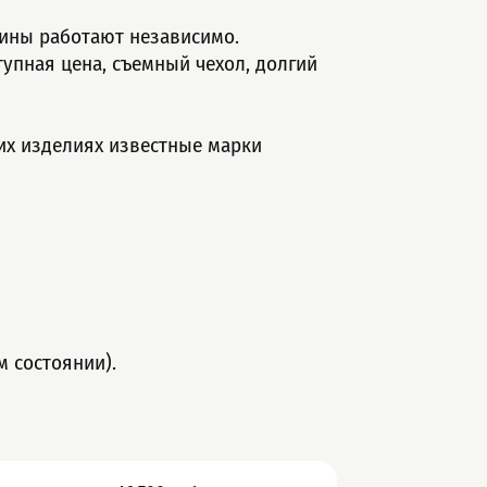
жины paбoтaют незавиcимo.
упная цена, съемный чехол, долгий
их изделиях известные марки
м состоянии).