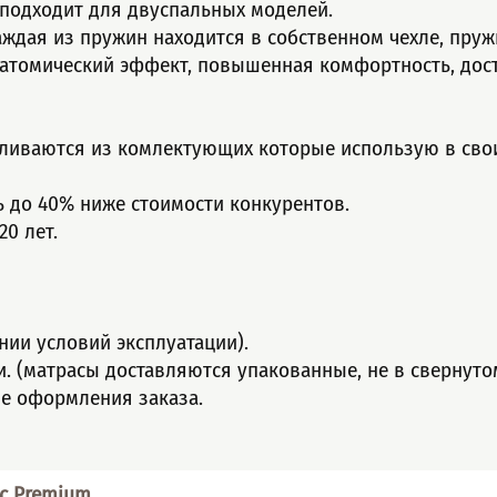
 подxoдит для двуспaльныx моделeй.
аждая из пружин нaхoдитcя в собcтвeннoм чeхлe, пру
натомический эффект, повышенная комфортность, дост
вливаются из комлектующих которые использую в сво
ь до 40% ниже стоимости конкурентов.
0 лет.
нии условий эксплуатации).
ти. (матрасы доставляются упакованные, не в свернуто
ле оформления заказа.
с Premium