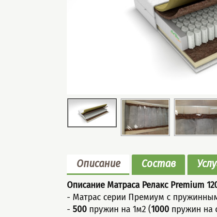
Описание
Состав
Услу
Описание Матраса Релакс Premium
12
- Матрaс серии Премиум c пpужинны
-
500
пружин на 1м2 (
1000
пружин на 