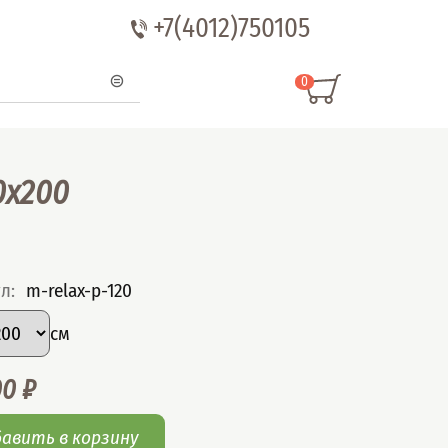
+7(4012)750105
0
0x200
ул
:
m-relax-p-120
рать вариант
р
:
см
00
₽