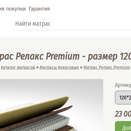
ия покупки
Гарантия
Форма поиска
Поиск
ас Релакс Premium - размер 12
Вы здесь
Каталог матрасов
»
Матрасы Кокосовые
»
Матрас Релакс Premium
Артик
Подоб
Разме
Цена
23 0