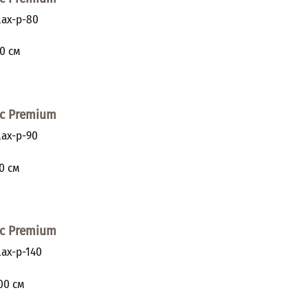
ax-p-80
и
0
см
с Premium
ax-p-90
и
0
см
с Premium
ax-p-140
и
00
см