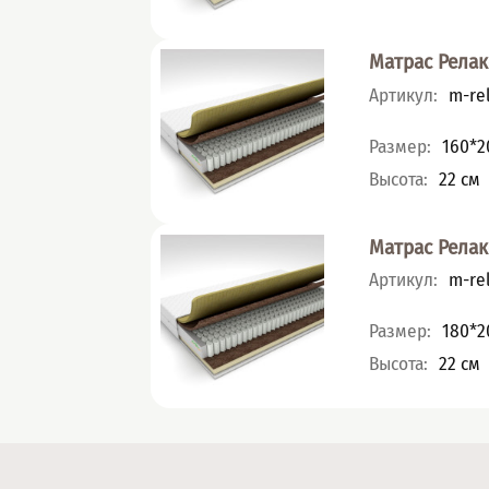
Матрас Релак
Артикул
:
m-rel
Характеристик
Размер
:
160*2
Высота
:
22
см
Матрас Релак
Артикул
:
m-rel
Характеристик
Размер
:
180*2
Высота
:
22
см