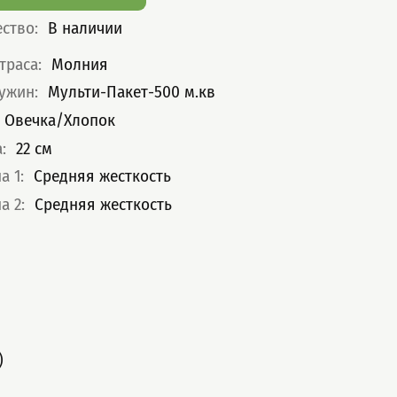
ество
:
В наличии
теристики
траса
:
Молния
ружин
:
Мульти-Пакет-500 м.кв
Овечка/Хлопок
а
:
22
см
а 1
:
Средняя жесткость
а 2
:
Средняя жесткость
)