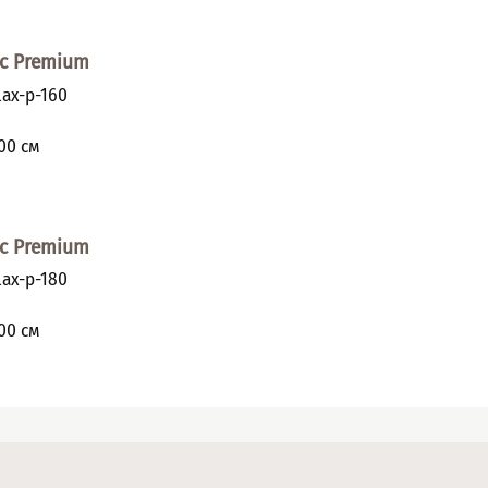
с Premium
ax-p-160
и
00
см
с Premium
ax-p-180
и
00
см