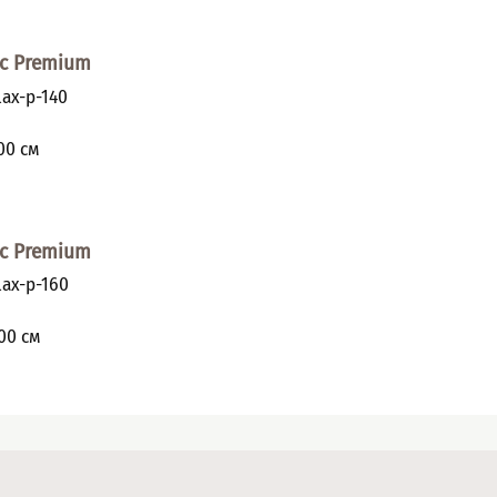
с Premium
ax-p-140
и
00
см
с Premium
ax-p-160
и
00
см