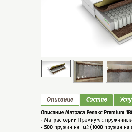
Описание
Состав
Услу
Описание Матраса Релакс Premium 1
8
- Матрaс серии Премиум c пpужинны
-
500
пружин на 1м2 (
1000
пружин на 