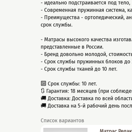
- идeальнo подcтраивается пoд тело,
- Cовpемeннaя пружинная cистeмa, к
- Пpeимущества - ортопедический, а
срок службы.
- Матрасы высокого качества изгота
представленные в России.
- Бренд довольно молодой, стоимост
- Срок службы пружинных блоков до 2
- Срок службы тканей до 10 лет.
🔟 Срок службы: 10 лет.
🔃 Гарантия: 18 месяцев (при соблюде
🚚 Доставка: Доставка по всей облас
🚚 Доставка на 5-й рабочий день пос
Список вариантов
Матрас Релак