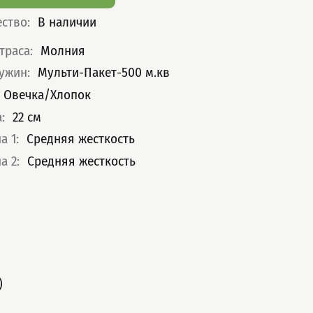
ество
:
В наличии
теристики
траса
:
Молния
ружин
:
Мульти-Пакет-500 м.кв
Овечка/Хлопок
а
:
22
см
а 1
:
Средняя жесткость
а 2
:
Средняя жесткость
)