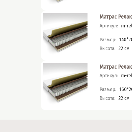
Матрас Релак
Артикул
:
m-rel
Характеристик
Размер
:
140*2
Высота
:
22
см
Матрас Релак
Артикул
:
m-rel
Характеристик
Размер
:
160*2
Высота
:
22
см