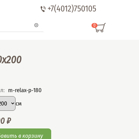
+7(4012)750105
0
0x200
ул
:
m-relax-p-180
рать вариант
р
:
см
00
₽