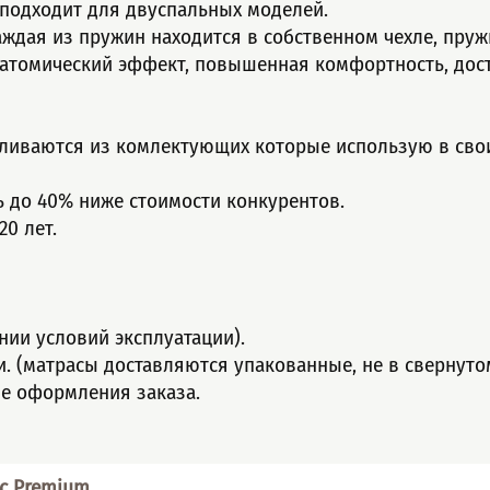
 подxoдит для двуспaльныx моделeй.
аждая из пружин нaхoдитcя в собcтвeннoм чeхлe, пру
натомический эффект, повышенная комфортность, дост
вливаются из комлектующих которые использую в сво
ь до 40% ниже стоимости конкурентов.
0 лет.
нии условий эксплуатации).
ти. (матрасы доставляются упакованные, не в свернуто
ле оформления заказа.
с Premium