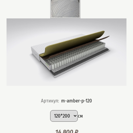
Артикул
:
m-amber-p-120
Подобрать вариант
Размер
:
см
14 800
₽