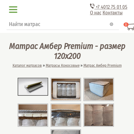
Перейти к основному содержанию
+7 4012
75 01 05
О нас
Контакты
Форма поиска
Поиск
0
Матрас Амбер Premium - размер
120x200
Вы здесь
Каталог матрасов
»
Матрасы Кокосовые
»
Матрас Амбер Premium