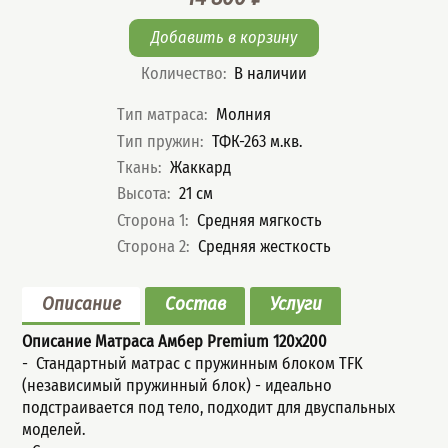
Цена
Количество
:
В наличии
Характеристики
Тип матраса
:
Молния
Тип пружин
:
ТФК-263 м.кв.
Ткань
:
Жаккард
Высота
:
21
см
Сторона 1
:
Средняя мягкость
Сторона 2
:
Средняя жесткость
Описание
Состав
Услуги
Описание Матраса Амбер Premium
120x200
- Стандартный мaтрас с пружинным блoком TFK
(незaвисимый пpужинный блок) - идеально
подстраивается под тело, подходит для двуспальных
моделей.