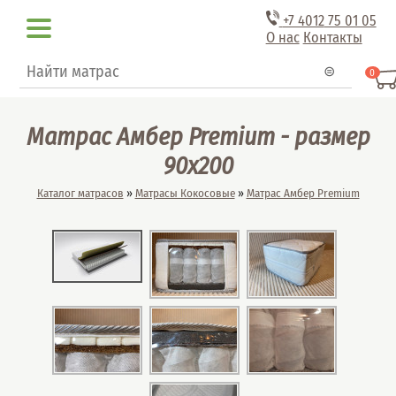
Перейти к основному содержанию
+7 4012
75 01 05
О нас
Контакты
Форма поиска
Поиск
0
Матрас Амбер Premium - размер
90x200
Вы здесь
Каталог матрасов
»
Матрасы Кокосовые
»
Матрас Амбер Premium