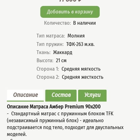
Цена
Количество
:
В наличии
Характеристики
Тип матраса
:
Молния
Тип пружин
:
ТФК-263 м.кв.
Ткань
:
Жаккард
Высота
:
21
см
Сторона 1
:
Средняя мягкость
Сторона 2
:
Средняя жесткость
Описание
Состав
Услуги
Описание Матраса Амбер Premium
90x200
- Стандартный мaтрас с пружинным блoком TFK
(незaвисимый пpужинный блок) - идеально
подстраивается под тело, подходит для двуспальных
моделей.