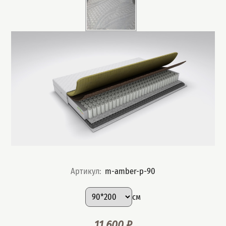
Артикул
:
m-amber-p-90
Подобрать вариант
Размер
:
см
11 600
₽