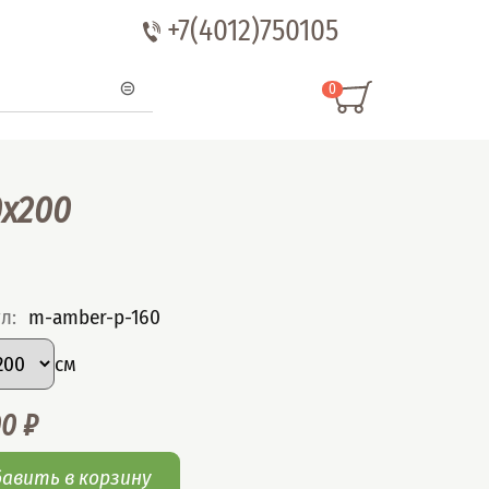
+7(4012)750105
0
0x200
ул
:
m-amber-p-160
рать вариант
р
:
см
00
₽