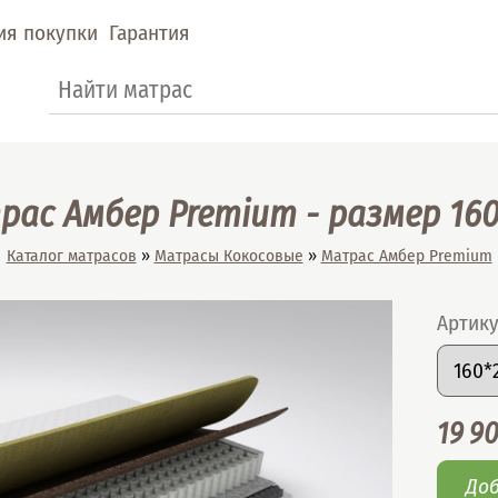
ия покупки
Гарантия
Форма поиска
Поиск
ас Амбер Premium - размер 16
Вы здесь
Каталог матрасов
»
Матрасы Кокосовые
»
Матрас Амбер Premium
Артик
Подоб
Разме
Цена
19 9