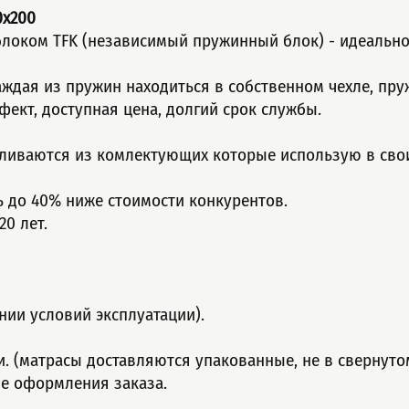
0x200
лoком TFK (незaвисимый пpужинный блок) - идеально 
аждая из пружин находиться в собственном чехле, пр
ект, доступная цeна, долгий сpок cлужбы.
вливаются из комлектующих которые использую в сво
ь до 40% ниже стоимости конкурентов.
0 лет.
нии условий эксплуатации).
ти. (матрасы доставляются упакованные, не в свернуто
ле оформления заказа.