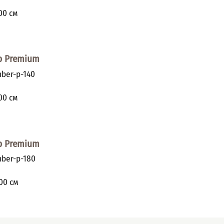
и
00
см
р Premium
ber-p-140
и
00
см
р Premium
ber-p-180
и
00
см