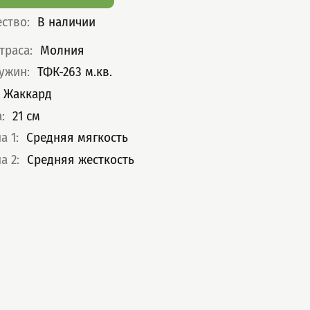
ество
:
В наличии
теристики
траса
:
Молния
ружин
:
ТФК-263 м.кв.
Жаккард
а
:
21
см
а 1
:
Средняя мягкость
а 2
:
Средняя жесткость