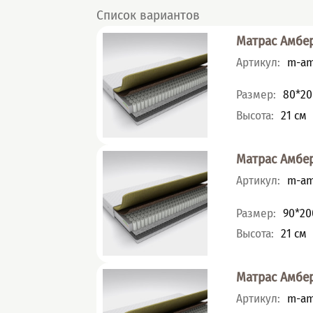
Список вариантов
Матрас Амбе
Артикул
:
m-am
Характеристик
Размер
:
80*20
Высота
:
21
см
Матрас Амбе
Артикул
:
m-am
Характеристик
Размер
:
90*20
Высота
:
21
см
Матрас Амбе
Артикул
:
m-am