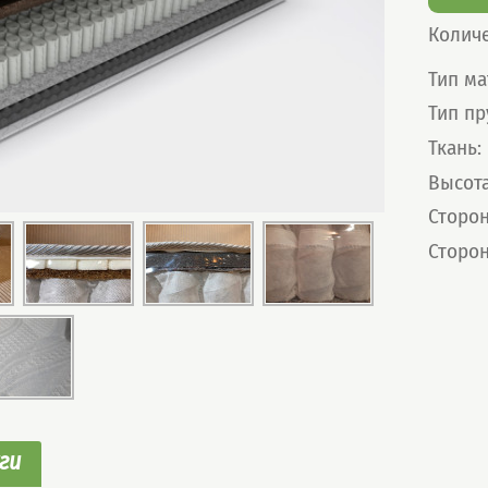
Колич
Харак
Тип ма
Тип п
Ткань
:
Высот
Сторон
Сторон
ги